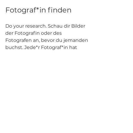
Fotograf*in finden
Do your research. Schau dir Bilder 
der Fotografin oder des 
Fotografen an, bevor du jemanden 
buchst. Jede*r Fotograf*in hat 
einen persönlichen Stil. Schau für 
dich, was am besten zu dir passt 
oder welchen Stil an Bildern du 
am Schluss gerne hättest.
Wenn du etwas ganz Bestimmtes 
willst (ein Look oder eine Art des 
Fotos), wende dich mit 
Inspirationsbilder an deine*n 
Fotograf*in. Überleg dir vorher, 
was dir an den Bildern besonders 
gefällt.
Wenn du den oder die Fotograf*in 