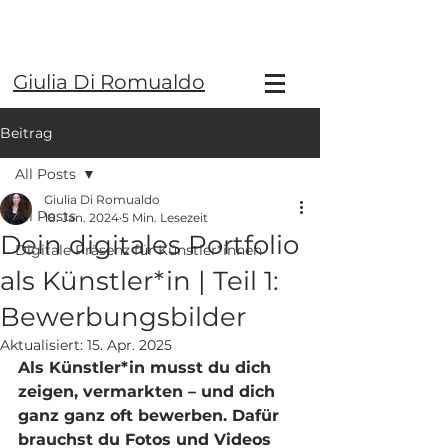
Giulia Di Romualdo
Beitrag
All Posts
Giulia Di Romualdo
All Posts
18. Jan. 2024
5 Min. Lesezeit
Dein digitales Portfolio
Digitale Präsenz für Künstler*innen
als Künstler*in | Teil 1:
Bewerbungsbilder
Aktualisiert:
15. Apr. 2025
Als Künstler*in musst du dich 
zeigen, vermarkten – und dich 
ganz ganz oft bewerben. Dafür 
brauchst du Fotos und Videos 