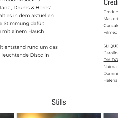
Cred
Tanz , Drums & Horns"
Produc
lt es in dem aktuellen
Masteri
ie Stimmung dafür:
Gonzal
ng mit einem Hauch
Filmed
SLIQUE
t entstand rund um das
Carolin
, leuchtende Disco in
DiA D
Naima 
Domini
Helena 
Stills