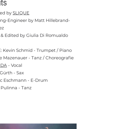
its
ed by
SLIQUE
ng-Engineer by Matt Hillebrand-
ez
 & Edited by Giulia Di Romualdo
: Kevin Schmid - Trumpet / Piano
e Mazenauer - Tanz / Choreografie
ODA
- Vocal
Gürth - Sax
c Eschmann - E-Drum
Pulinna - Tanz