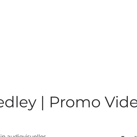
dley | Promo Vid
in audiovisuelles